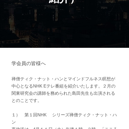
学会員の皆様へ
禅僧ティク・ナット・ハンとマインドフルネス瞑想が
中心となるNHK Eテレ番組を紹介いたします。２月の
関東研究会の講師を務められた島田先生も出演される
とのことです。
１） 第１回NHK シリーズ禅僧ティク・ナット・ハ
ン