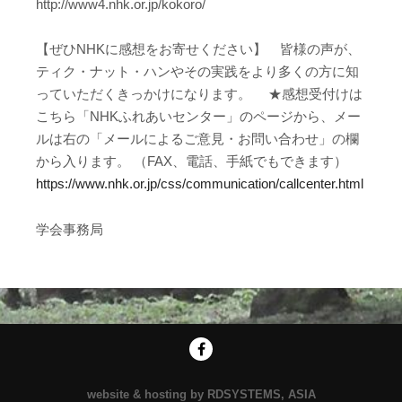
http://www4.nhk.or.jp/kokoro/
【ぜひNHKに感想をお寄せください】 皆様の声が、
ティク・ナット・ハンやその実践をより多くの方に知
っていただくきっかけになります。 ★感想受付けは
こちら「NHKふれあいセンター」のページから、メー
ルは右の「メールによるご意見・お問い合わせ」の欄
から入ります。 （FAX、電話、手紙でもできます）
https://www.nhk.or.jp/css/communication/callcenter.html
学会事務局
website & hosting by RDSYSTEMS, ASIA