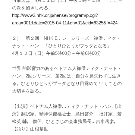
再放送は、4月１１日（土）午後１時～２時 「こころ
の炎を抱きしめる」
http://www2.nhk.or.jp/hensei/program/p.cgi?
area=001&date=2015-04-11&ch=31&eid=9325&f=424
２） 第２回 NHK Eテレ シリーズ 禅僧ティク・
ナット・ハン 「ひとりひとりがブッダとなる」
4月１２日（日）午前5時00分～午前6時00分
世界 的影響力のあるベトナム人禅僧ティク・ナット・
ハン、2回シリーズ。第2回は、自分を見失わずに生き
る。ひとりひとりがブッダとなり目覚めて いくことの
大切さを語る。
【出演】ベトナム人禅僧…ティク・ナット・ハン,【出
演】翻訳家、精神保健福祉士…島田啓介, 批評家…若
松英 輔, 僧侶、ひとさじの会事務局長…吉水岳彦,
【語り】山根基世