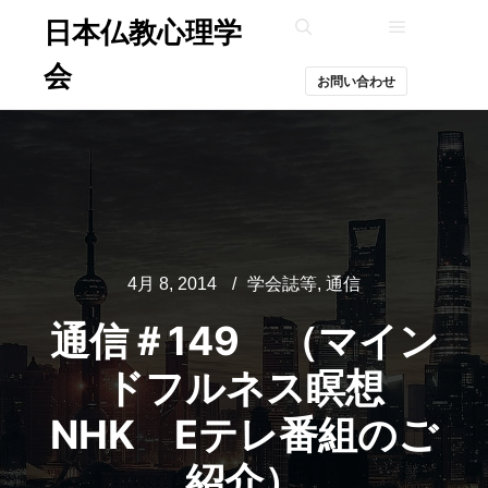
日本仏教心理学
メインメ
検索
会
お問い合わせ
4月 8, 2014
学会誌等
,
通信
通信＃149 （マイン
ドフルネス瞑想
NHK Eテレ番組のご
紹介）