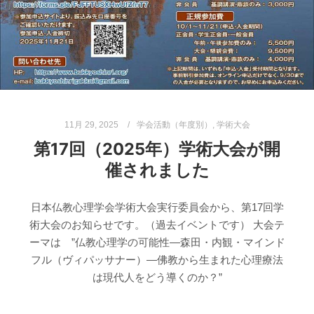
11月 29, 2025
学会活動（年度別）
,
学術大会
第17回（2025年）学術大会が開
催されました
日本仏教心理学会学術大会実行委員会から、第17回学
術大会のお知らせです。（過去イベントです） 大会テ
ーマは ”仏教心理学の可能性―森田・内観・マインド
フル（ヴィパッサナー）―佛教から生まれた心理療法
は現代人をどう導くのか？”