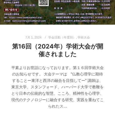
7月 1, 2024
学会活動（年度別）
,
学術大会
第16回（2024年）学術大会が開
催されました
平素よりお世話になっております。第１６回学術大会
のお知らせです。 大会テーマは ”仏教心理学に期待
することー東洋と西洋の融合を目指してー” 講師は、
東京大学、スタンフォード、ハーバード大学で教鞭を
とり日本の伝統的な智慧、こころ、精神性を心理学、
現代のテクノロジーに融合する研究、実践を重ねてこ
られたス…