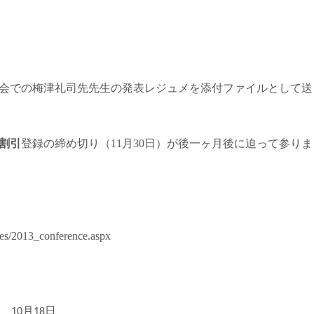
会での梅津礼司先先生の発表レジュメを添付ファイルとして送
割引
登録の締め切り（11月30日）が後一ヶ月後に迫って参り
ges/2013_conference.aspx
メ
月
日
10
18