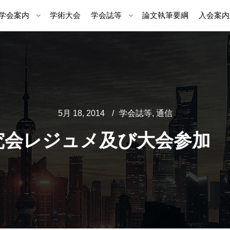
学会案内
学術大会
学会誌等
論文執筆要綱
入会案内
5月 18, 2014
学会誌等
,
通信
研究会レジュメ及び大会参