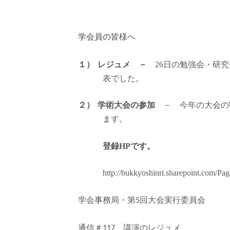
学会員の皆様へ
１）
レジュメ －
26
日の勉強会・研究
表でした。
２）
学術大会の参加
－ 今年の大会の
ます。
登録HPです。
http://bukkyoshinri.sharepoint.com/Pa
学会事務局・第
回大会実行委員会
5
通信＃
講演のレジュ
117