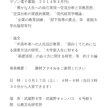
マゾン電子書籍、２０１４年４月刊）
「豊かな人生への自己実現―交流分析と宗教思想」
「交流分析の実践的展開」「現代経営学概論」
「企業の教育訓練」「部下指導の要点」等 産能大
学出版部等刊
・論文
「中高年者への人生設計教育」「面白くてためにな
る授業方法の研究」「大学新入生に対する
「基礎演習」のあり方に関する研究」等 約２０編
発表概要：
添付ファイル
をご参照ください
日 時：１０月１７日（土）: ４時～６時（当日３時
３０分から入室できます）
場 所：武蔵野大学・武蔵野キャンパス ６号館５
階 仏教文化研究所