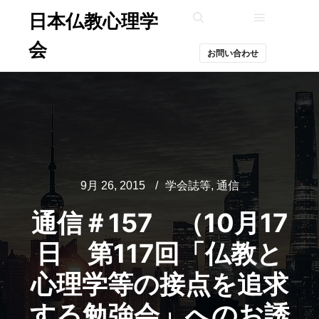
日本仏教心理学
メインメ
検索
会
お問い合わせ
9月 26, 2015
学会誌等
,
通信
通信＃157 （10月17
日 第117回「仏教と
心理学等の接点を追求
する勉強会」へのお誘