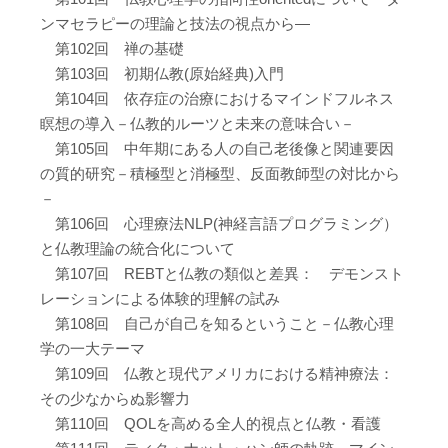
ンマセラピーの理論と技法の視点から―
第102回 禅の基礎
第103回 初期仏教(原始経典)入門
第104回 依存症の治療におけるマインドフルネス
瞑想の導入－仏教的ルーツと未来の意味合い－
第105回 中年期にある人の自己老後像と関連要因
の質的研究－積極型と消極型、反面教師型の対比から
－
第106回 心理療法NLP(神経言語プログラミング）
と仏教理論の統合化について
第107回 REBTと仏教の類似と差異： デモンスト
レーションによる体験的理解の試み
第108回 自己が自己を知るということ－仏教心理
学の一大テーマ
第109回 仏教と現代アメリカにおける精神療法：
その少なからぬ影響力
第110回 QOLを高める全人的視点と仏教・看護