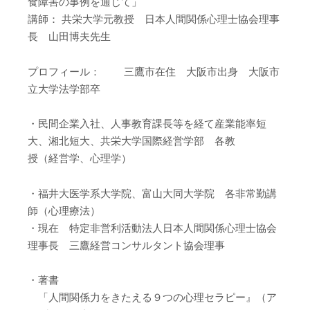
食障害の事例を通じて」
講師： 共栄大学元教授 日本人間関係心理士協会理事
長 山田博夫先生
プロフィール： 三鷹市在住 大阪市出身 大阪市
立大学法学部卒
・民間企業入社、人事教育課長等を経て産業能率短
大、湘北短大、共栄大学国際経営学部 各教
授（経営学、心理学）
・福井大医学系大学院、富山大同大学院 各非常勤講
師（心理療法）
・現在 特定非営利活動法人日本人間関係心理士協会
理事長 三鷹経営コンサルタント協会理事
・著書
「人間関係力をきたえる９つの心理セラピー』（ア