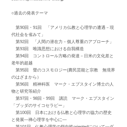
○過去の発表テーマ
第90回・91回 「アメリカ仏教と心理学の遭遇－現
代社会を省みて」
第92回 「人間の潜在力－個人尊重のアプローチ」
第93回 唯識思想における自我構造
第94回 コントロール方略の発達－日米の文化差と
老年的超越
第95回 聲のコスモロジー(農民芸能と宗教 無境界
のはざまから）
第96回 精神科医 マーク・エプスタイン博士の人
物と研究等紹介
第97回・98回・99回 講読 マーク・エプスタイン
「ブッダのサイコセラピー」
第100回 日本における仏教と心理学の協力の歴史
と発展―禅心理学を中心に―
第101回 仏教心理学の指向性orientedについて―ダ