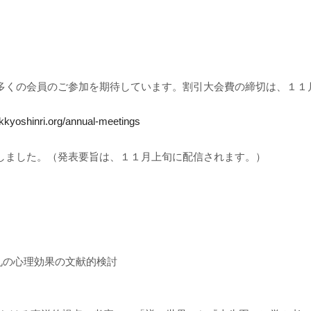
。多くの会員のご参加を期待しています。割引大会費の締切は、１１
kkyoshinri.org/annual-meetings
しました。（発表要旨は、１１月上旬に配信されます。）
礼の心理効果の文献的検討