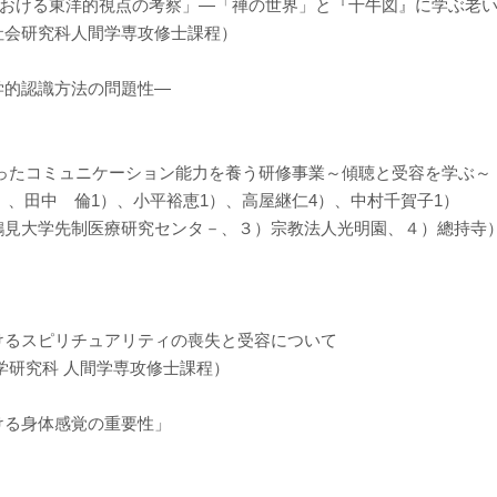
nce理論における東洋的視点の考察」―「禅の世界」と『十牛図』に学ぶ老
社会研究科人間学専攻修士課程）
学的認識方法の問題性―
たコミュニケーション能力を養う研修事業～傾聴と受容を学ぶ～
3）、田中 倫1）、小平裕恵1）、高屋継仁4）、中村千賀子1）
療研究センタ－、３）宗教法人光明園、４）總持寺
けるスピリチュアリティの喪失と受容について
学研究科 人間学専攻修士課程）
ける身体感覚の重要性」
）