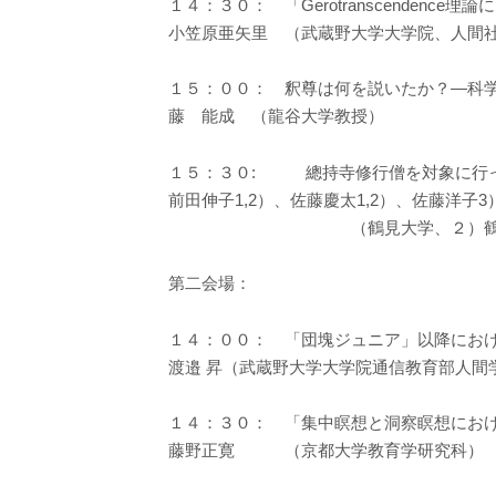
１４：３０： 「Gerotranscende
小笠原亜矢里 （武蔵野大学大学院、人間
１５：００： 釈尊は何を説いたか？―科
藤 能成 （龍谷大学教授）
１５：３０: 總持寺修行僧を対象に行っ
前田伸子1,2）、佐藤慶太1,2）、佐藤洋子
（鶴見大学、２）鶴見大学先制医
第二会場：
１４：００： 「団塊ジュニア」以降にお
渡邉 昇（武蔵野大学大学院通信教育部人間
１４：３０： 「集中瞑想と洞察瞑想にお
藤野正寛 （京都大学教育学研究科