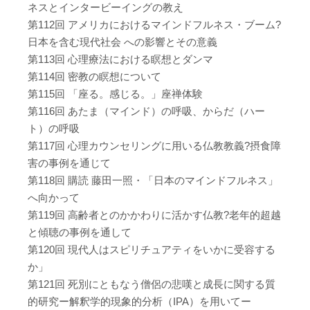
ネスとインタービーイングの教え
第112回 アメリカにおけるマインドフルネス・ブーム?
日本を含む現代社会 への影響とその意義
第113回 心理療法における瞑想とダンマ
第114回 密教の瞑想について
第115回 「座る。感じる。」座禅体験
第116回 あたま（マインド）の呼吸、からだ（ハー
ト）の呼吸
第117回 心理カウンセリングに用いる仏教教義?摂食障
害の事例を通じて
第118回 購読 藤田一照・「日本のマインドフルネス」
へ向かって
第119回 高齢者とのかかわりに活かす仏教?老年的超越
と傾聴の事例を通して
第120回 現代人はスピリチュアティをいかに受容する
か」
第121回 死別にともなう僧侶の悲嘆と成長に関する質
的研究ー解釈学的現象的分析（IPA）を用いてー