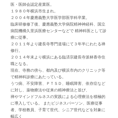
医・医師会認定産業医。
１９８０年横浜市生まれ。
２００４年慶應義塾大学医学部医学科卒業。
臨床研修修了後、慶應義塾大学病院精神神経科、国立
病院機構久里浜医療センターなどで 精神科医として診
療に従事。
２０１１年より建長寺専門道場にて３年半にわたる禅
修行。
２０１４年末より横浜にある臨済宗建長寺派林香寺住
職となる。
現在、寺務の傍ら、都内及び横浜市内のクリニック等
で精神科診療にあたっている。
うつ病、不安障害、ＰＴＳＤ、睡眠障害、依存症など
に対し、薬物療法や従来の精神療法と並び、
禅やマインドフルネスの実践による心理療法を積極的
に導入している。 またビジネスパーソン、医療従事
者、学校教員、子育て世代、シニア世代などを対象に
幅広く