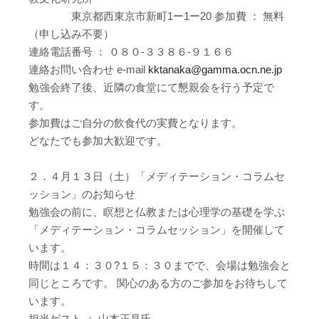
東京都西東京市新町1ー1ー20 参加費 ： 無料
（申し込み不要）
連絡電話番号 ： ０８０-３３８６-９１６６
連絡お問い合わせ e-mail
kktanaka@gamma.ocn.ne.jp
勉強会終了後、近隣の食堂にて懇親会を行う予定で
す。
参加費はご自分の飲食代の実費となります。
どなたでも参加大歓迎です。
２．４月１３日（土）「メディテーション・コラムセ
ッション」のお知らせ
勉強会の前に、瞑想と仏教または心理学の基礎を学ぶ
「メディテーション・コラムセッション」を開催して
います。
時間は１４：３０?１５：３０までで、会場は勉強会と
同じところです。 関心のある方のご参加をお待ちして
います。
担当ゲスト ： 山本正見氏