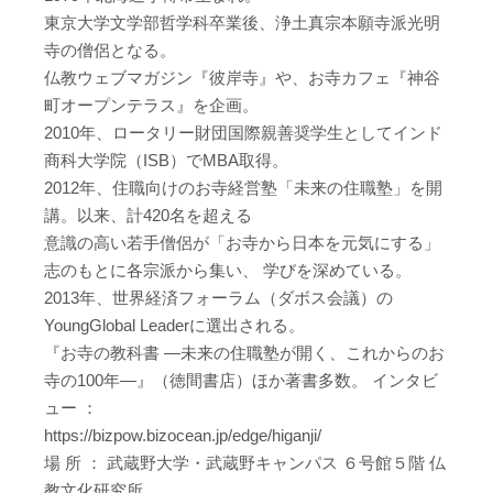
東京大学文学部哲学科卒業後、浄土真宗本願寺派光明
寺の僧侶となる。
仏教ウェブマガジン『彼岸寺』や、お寺カフェ『神谷
町オープンテラス』を企画。
2010年、ロータリー財団国際親善奨学生としてインド
商科大学院（ISB）でMBA取得。
2012年、住職向けのお寺経営塾「未来の住職塾」を開
講。以来、計420名を超える
意識の高い若手僧侶が「お寺から日本を元気にする」
志のもとに各宗派から集い、 学びを深めている。
2013年、世界経済フォーラム（ダボス会議）の
YoungGlobal Leaderに選出される。
『お寺の教科書 ―未来の住職塾が開く、これからのお
寺の100年―』（徳間書店）ほか著書多数。 インタビ
ュー ：
https://bizpow.bizocean.jp/edge/higanji/
場 所 ： 武蔵野大学・武蔵野キャンパス ６号館５階 仏
教文化研究所