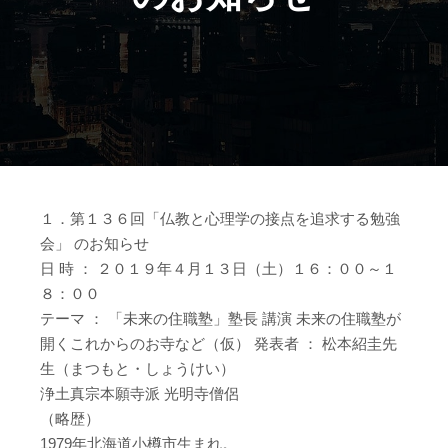
１．第１３６回「仏教と心理学の接点を追求する勉強
会」 のお知らせ
日 時 ： ２０１９年４月１３日（土）１６：００～１
８：００
テーマ ： 「未来の住職塾」塾長 講演 未来の住職塾が
開くこれからのお寺など（仮） 発表者 ： 松本紹圭先
生（まつもと・しょうけい）
浄土真宗本願寺派 光明寺僧侶
（略歴）
1979年北海道小樽市生まれ。