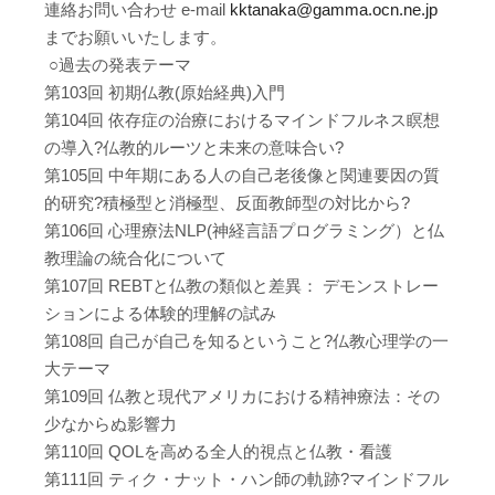
連絡お問い合わせ e-mail
kktanaka@gamma.ocn.ne.jp
までお願いいたします。
○過去の発表テーマ
第103回 初期仏教(原始経典)入門
第104回 依存症の治療におけるマインドフルネス瞑想
の導入?仏教的ルーツと未来の意味合い?
第105回 中年期にある人の自己老後像と関連要因の質
的研究?積極型と消極型、反面教師型の対比から?
第106回 心理療法NLP(神経言語プログラミング）と仏
教理論の統合化について
第107回 REBTと仏教の類似と差異： デモンストレー
ションによる体験的理解の試み
第108回 自己が自己を知るということ?仏教心理学の一
大テーマ
第109回 仏教と現代アメリカにおける精神療法：その
少なからぬ影響力
第110回 QOLを高める全人的視点と仏教・看護
第111回 ティク・ナット・ハン師の軌跡?マインドフル