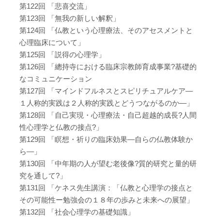
第122回 「悲喜交流」
第123回 「無我の新しい解釈」
第124回 「仏教という心理療法、そのアセスメントと
心理臨床について」
第125回 「説得の心理学」
第126回 「總持寺における臨床宗教師育成事業?基礎的
なコミュニケーション
第127回 「マインドフルネスとスピリチュアルケア―
１人称的実践は２人称的実践とどうつながるのか―」
第128回 「自己実現・心理療法・自己超越的成長?人間
性心理学と仏教の接点?」
第129回 「瞑想・祈りの臨床効果―自らの仏教体験か
ら―」
第130回 「中年期の人が望む老後像?質的研究と量的研
究を通して?」
第131回 「ケネス先生講演：「仏教と心理学の接点と
その可能性ー勉強会の１８年の歩みと未来への展望」
第132回 「社会心理学の基礎知識」