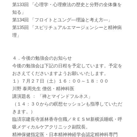
第133回 「心理学・心理療法の歴史と分野の全体像を
知る」
第134回 「フロイトとユング―理論と考え方―」
第135回 「スピリチュアルエマージェンシーと精神病
理」
４．今後の勉強会のお知らせ
今後の勉強会は下記の日程を予定しています。予定を
おさえてくださいますようお願いいたします。
１）７月２７日（土）１６：００～１８：００
川野 泰周先生 僧侶・精神科医
講演題名 ： 「禅とマインドフルネス」
（１４：３０からの瞑想セッションも指導していただ
きます。）
臨済宗建長寺派林香寺住職／ＲＥＳＭ新横浜睡眠・呼
吸メディカルケアクリニック副院長。
精神保健指定医・日本精神神経学会認定精神科専門