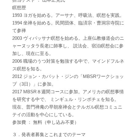
瞑想歴
1993 ヨガを始める。アーサナ、呼吸法、瞑想を実践。
1994 坐禅を始める。民間団体、臨済宗・曹洞宗寺院に
て参禅
2003 ヴィパッサナ瞑想を始める。上座仏教修道会のニ
ャーヌッタラ長老に師事し、 説法会、宿泊瞑想会に参
加し、現在に至る。
2006 職場のうつ対策を勉強する中で、マインドフルネ
ス瞑想を知る。
2012 ジョン・カバット・ジンの「MBSRワークショッ
プ（3日）」に参加。
2017 MBSR８週間コースに参加。アメリカの瞑想事情
を研究する中で、 ミンギュル・リンポチェを知る。
現在、普門禅庵の早朝座禅会とテルガル瞑想コミュニ
テイの活動を中心にしている。
参加費 ： 無料（申し込み不要）
３．発表者募集とこれまでのテーマ