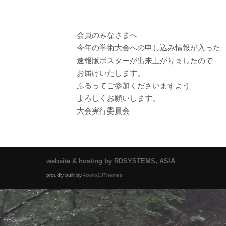
会員のみなさまへ
今年の学術大会への申し込み情報が入った
速報版ポスターが出来上がりましたので
お届けいたします。
ふるってご参加くださいますよう
よろしくお願いします。
大会実行委員会
website & hosting by RDSYSTEMS, ASIA
proudly built by
Apollo13Themes