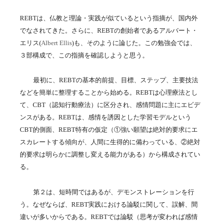
REBT
は、仏教と理論・実践が似ているという指摘が、国内外
でなされてきた。さらに、
REBT
の創始者であるアルバート・
エリス
(
Albert Ellis
)
も、そのように論じた。この勉強会では、
３部構成で、この指摘を確認しようと思う。
最初に、
REBT
の基本的前提、目標、ステップ、主要技法
などを簡単に整理することから始める。
REBT
は心理療法とし
て、
CBT
（認知行動療法）に区分され、感情問題に主にエビデ
ンスがある。
REBT
は、感情を誘因とした学習モデルという
CBT
的側面、
REBT
特有の仮定（
①
強い願望は絶対的要求にエ
スカレートする傾向が、人間に生得的に備わっている、
②
絶対
的要求は明らかに調整し変える能力がある）から構成されてい
る。
第２は、短時間ではあるが、デモンストレーションを行
う。なぜならば、
REBT
実践における論駁に関して、誤解、間
違いが多いからである。
REBT
では論駁（思考が変われば感情