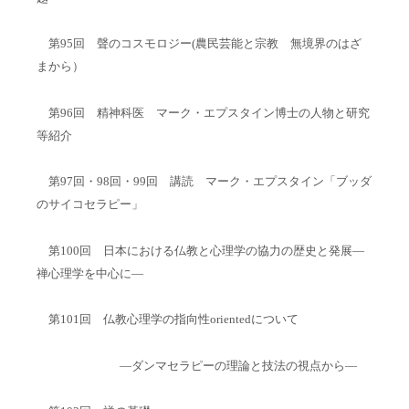
第95回 聲のコスモロジー(農民芸能と宗教 無境界のはざ
まから）
第96回 精神科医 マーク・エプスタイン博士の人物と研究
等紹介
第97回・98回・99回 講読 マーク・エプスタイン「ブッダ
のサイコセラピー」
第100回 日本における仏教と心理学の協力の歴史と発展―
禅心理学を中心に―
第101回 仏教心理学の指向性orientedについて
―ダンマセラピーの理論と技法の視点から―