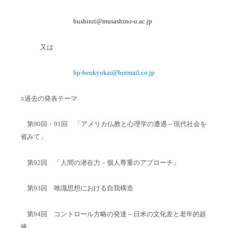
bushinri@musashino-u.ac.jp
又は
bp-benkyokai@hotmail.co.jp
○過去の発表テーマ
第90回・91回 「アメリカ仏教と心理学の遭遇－現代社会を
省みて」
第92回 「人間の潜在力－個人尊重のアプローチ」
第93回 唯識思想における自我構造
第94回 コントロール方略の発達－日米の文化差と老年的超
越