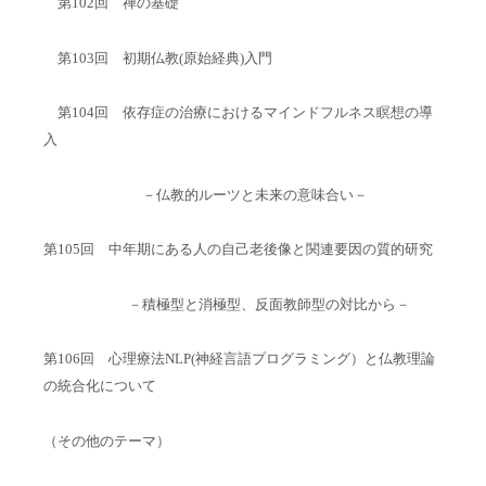
第102回 禅の基礎
第103回 初期仏教(原始経典)入門
第104回 依存症の治療におけるマインドフルネス瞑想の導
入
－仏教的ルーツと未来の意味合い－
第105回 中年期にある人の自己老後像と関連要因の質的研究
－積極型と消極型、反面教師型の対比から－
第106回 心理療法
NLP(
神経言語プログラミング）と仏教理論
の統合化について
（その他のテーマ）