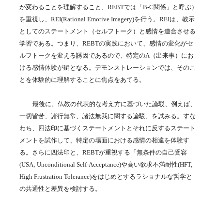
が変わることを理解すること、
REBT
では「
B-C
関係」と呼ぶ）
を重視し、
REI(Rational Emotive Imagery)
を行う。
REI
は、教示
としてのステートメント（セルフトーク）と感情を連合させる
学習である。つまり、
REBT
の実践において、感情の変化がセ
ルフトークを変える誘因であるので、特定の
A
（出来事）にお
ける感情体験が鍵となる。デモンストレーションでは、そのこ
とを体験的に理解することに焦点をあてる。
最後に、仏教の代表的な考え方に基づいた論駁、例えば、
一切皆苦、諸行無常、諸法無我に関する論駁、を試みる。すな
わち、四法印に基づくステートメントとそれに反するステート
メントを試作して、特定の場面における感情の相違を体験す
る。さらに四法印と、
REBT
が重視する「無条件の自己受容
(USA; Unconditional Self-Acceptance)
や高い欲求不満耐性
(HFT;
High Frustration Tolerance)
をはじめとするラショナルな哲学と
の共通性と差異を検討する。