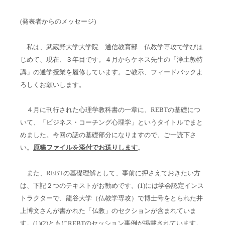
(
発表者からのメッセージ)
私は、武蔵野大学大学院 通信教育部 仏教学専攻で学びは
じめて、現在、３年目です。４月からケネス先生の「浄土教特
講」の通学授業を履修しています。ご教示、フィードバックよ
ろしくお願いします。
４月に刊行された心理学教科書の一章に、
REBT
の基礎につ
いて、「ビジネス・コーチング心理学」というタイトルでまと
めました。今回の話の基礎部分になりますので、ご一読下さ
い。
原稿ファイルを添付でお送りします
。
また、
REBT
の基礎理解として、事前に押さえておきたい方
は、下記２つのテキストがお勧めです。
(1)
には学会認定インス
トラクターで、龍谷大学（仏教学専攻）で博士号をとられた井
上博文さんが書かれた「仏教」のセクションが含まれていま
す。
(1)(2)
ともに
REBT
のセッション事例が掲載されています。