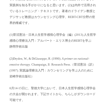
実践例を知る手がかりになると思います。
(2)
は内外で活用され
ているトレーニング・テキストです。著者のドライデン教授と
デジサッピ教授はカウンセリング心理学、
REBT-CBT
分野の世
界的権威です。
(1)
菅沼憲治・日本人生哲学感情心理学会（編）
(2013).
人生哲学
感情心理療法入門：アルバート・エリス博士の
REBT
を学ぶ
静岡学術出版
(2)Dryden, W., & DiGiuseppe, R. (1990).
A primer on rational-
emotive therapy
. Champaign, Il: Research Press.
（菅沼憲治（訳）
(1997).
実践論理療法入門：カウンセリングを学ぶ人のために
岩崎学術出版社）
6
月
14-15
日に、聖徳大学において、日本人生哲学感情心理学会
の大会が開かれます。下記サイトから、ちらしがダウンロード
可能です。