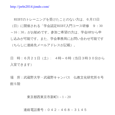
http://jrebt2014.jimdo.com/
REBT
のトレーニングを受けたことのない方は、６月
15
日
（日）に開催される「学会認定
REBT
入門コース研修 ９：
30
～
16
：
30
」がお勧めです。参加ご希望の方は、学会
HP
から申
し込みが可能です。また、学会事務局にお問い合わせ可能です
（ちらしに連絡先メールアドレスが記載）。
日 時：６月２１日（土）
:
４時～６時（当日３時３０分から
入室できます）
場 所：武蔵野大学・武蔵野キャンパス 仏教文化研究所６号
館５階
東京都西東京市新町1－1－20
連絡電話番号：０４２－４６８－３１４５