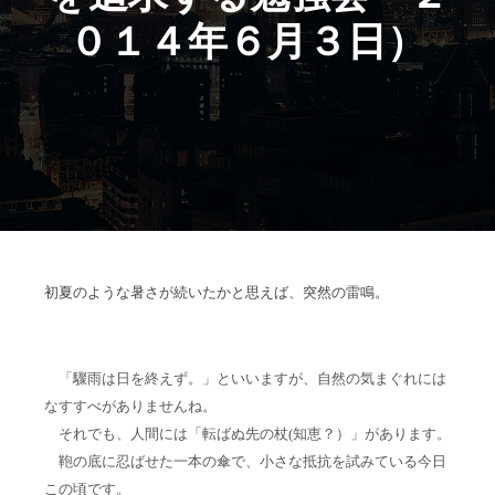
０１４年６月３日）
初夏のような暑さが続いたかと思えば、突然の雷鳴。
「驟雨は日を終えず。」といいますが、自然の気まぐれには
なすすべがありませんね。
それでも、人間には「転ばぬ先の杖(知恵？）」があります。
鞄の底に忍ばせた一本の傘で、小さな抵抗を試みている今日
この頃です。