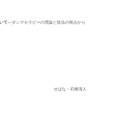
いて
―
ダンマセラピーの理論と技法の視点から
せばな・石橋清人