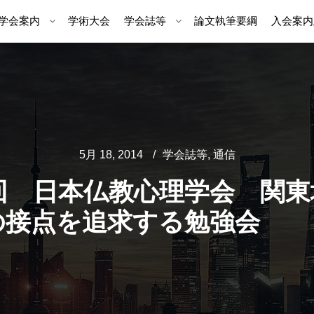
学会案内
学術大会
学会誌等
論文執筆要綱
入会案内
5月 18, 2014
学会誌等
,
通信
4回 日本仏教心理学会 関東
の接点を追求する勉強会