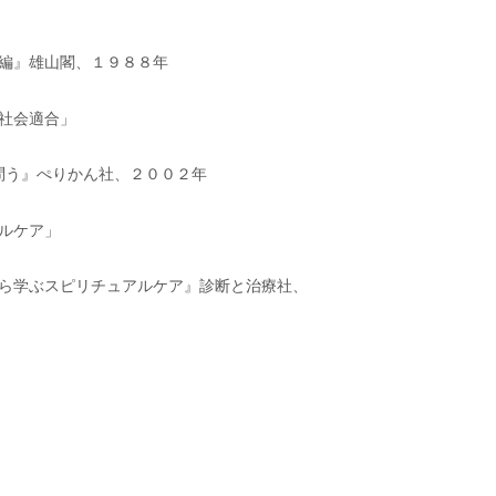
和編』雄山閣、１９８８年
社会適合」
問う』ぺりかん社、２００２年
ルケア」
ら学ぶスピリチュアルケア』診断と治療社、