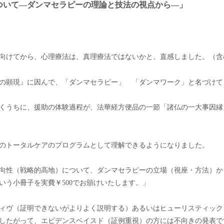
ついて
―
ダンマセラピーの理論と技法の視点から
―
」
向けてから、心理療法は、真理療法ではないかと、直感しました。（含
の顕現』に因んで、「ダンマセラピー」 「ダンマワーク」と名づけて
くうちに、援助の体験過程が、法華経方便品の一節「諸仏の一大事因縁
のトータルケアのプログラムとして理解できるようになりました。
向性（戦略的高地）について、ダンマセラピーの立場（視座・方法）か
いう小冊子を実費￥500でお頒けいたします。」
ィヴ（証明できないがよりよく説明する）あるいはヒューリスティック
したがって、エビデンスベイスド（証例重視）の方には不向きの発表で