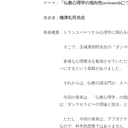
に
「仏教心理学の指向性(oriented)
テーマ：
梅津礼司先生
発表者：
発表概要：トランスパーソナル心理学に関心を
そこで、玉城庚四郎先生の『ダンマ
多様な心理療法を勉強させていただ
一にするという直観がありました。
それからは、仏教の諸法門が、人々
今回の発表は、「仏教心理学」の指
は「ダンマセラピーの理論と技法」と
ただし、今回の発表は、アブダクテ
なので、科学的思惟ではありません。