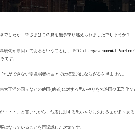
暑でしたが、皆さまはこの夏を無事乗り越えられましたでしょうか？
温暖化が原因）であるということは、
IPCC
（
Intergovernmental Panel on 
ころです。
それができない環境弱者の国々では絶望的にならざるを得ません。
南太平洋の国々などの他国
(
他者
)
に対する思いやりを先進国や工業化が
が・・・」と言いながら、他者に対する思いやりに欠ける面が多々ある
要になっていることを再認識した次第です。