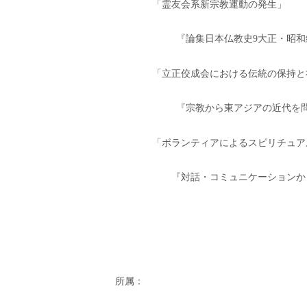
「霊友会系新宗教運動の発生」
『論集日本仏教史9大正・昭
「立正佼成会における伝統の保持と
『宗教から東アジアの近代を
「ボランティアによるスピリチュア
『対話・コミュニケーションか
所属：