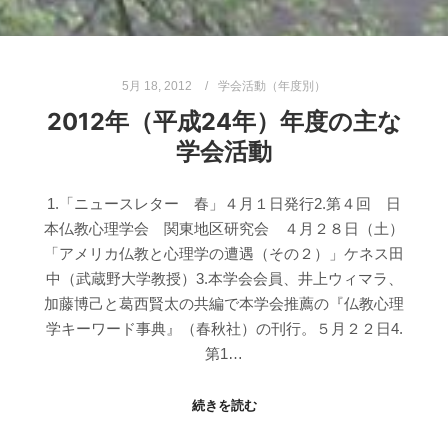
5月 18, 2012
学会活動（年度別）
2012年（平成24年）年度の主な
学会活動
1.「ニュースレター 春」４月１日発行2.第４回 日
本仏教心理学会 関東地区研究会 ４月２８日（土）
「アメリカ仏教と心理学の遭遇（その２）」ケネス田
中（武蔵野大学教授）3.本学会会員、井上ウィマラ、
加藤博己と葛西賢太の共編で本学会推薦の『仏教心理
学キーワード事典』（春秋社）の刊行。５月２２日4.
第1…
続きを読む