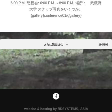
6:00 P.M. 懇親会: 6:00 P.M.～8:00 P.M. 場所： 武蔵野
大学 スナップ写真をいくつか。
{gallery}conference01/{/gallery}
さらに読み込む
190/193
website & hosting by RDSYSTEMS, ASIA